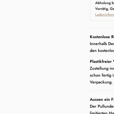
Abholung b
Vorrätig, G
Ladeninfor
Kostenlose R
Innerhalb Deu
den kostenlo
Plastikfreier
Zustellung in
schon fertig i
Verpackung.
Aussen ein F
Der Pullunder
limitierten H