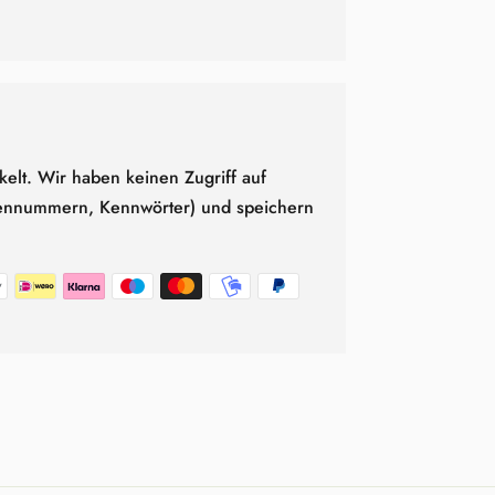
Produkt
in
den
Warenkorb
legen
elt. Wir haben keinen Zugriff auf
tennummern, Kennwörter) und speichern