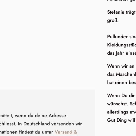
Stefanie träg
groß.
Pullunder si
Kleidungsstü
das Jahr eins
Wenn wir an d
das Maschenb
hat einen be
Wenn Du dir 
wünschst. Sc
allerdings et
mittelt, wenn du deine Adresse
Gut Ding wil
hliesst. In Deutschland versenden wir
mationen findest du unter
Versand &