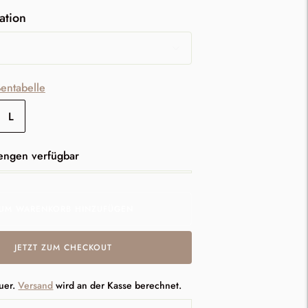
ation
entabelle
L
nd
engen verfügbar
UM WARENKORB HINZUFÜGEN
JETZT ZUM CHECKOUT
euer.
Versand
wird an der Kasse berechnet.