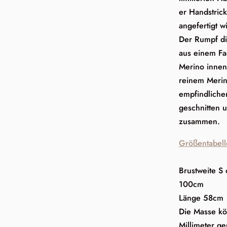
er Handstrick
angefertigt w
Der Rumpf die
aus einem F
Merino innen
reinem Merin
empfindlichen
geschnitten 
zusammen.
Größentabell
Brustweite S
100cm
Länge 58cm
Die Masse kö
Millimeter ge