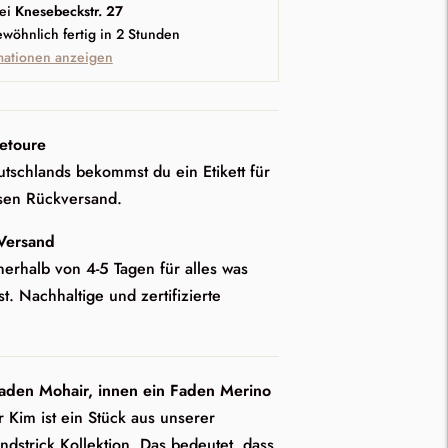
ei
Knesebeckstr. 27
ewöhnlich fertig in 2 Stunden
mationen anzeigen
etoure
tschlands bekommst du ein Etikett für
sen Rückversand.
 Versand
nerhalb von 4-5 Tagen für alles was
st. Nachhaltige und zertifizierte
aden Mohair, innen ein Faden Merino
 Kim ist ein Stück aus unserer
andstrick Kollektion. Das bedeutet, dass