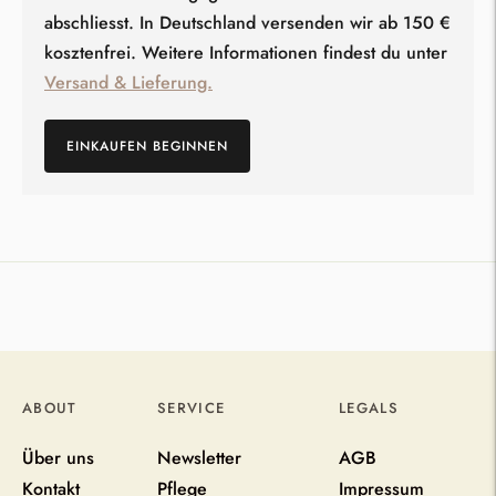
abschliesst. In Deutschland versenden wir ab 150 €
kosztenfrei. Weitere Informationen findest du unter
Versand & Lieferung.
EINKAUFEN BEGINNEN
Produkt
in
den
Warenkorb
legen
ABOUT
SERVICE
LEGALS
Über uns
Newsletter
AGB
Kontakt
Pflege
Impressum