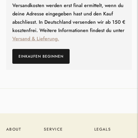
Versandkosten werden erst final ermittelt, wenn du
deine Adresse eingegeben hast und den Kauf
abschliesst. In Deutschland versenden wir ab 150 €
kosztenfrei. Weitere Informationen findest du unter
Versand & Lieferung.
EINKAUFEN BEGINNEN
Produkt
in
den
Warenkorb
legen
ABOUT
SERVICE
LEGALS