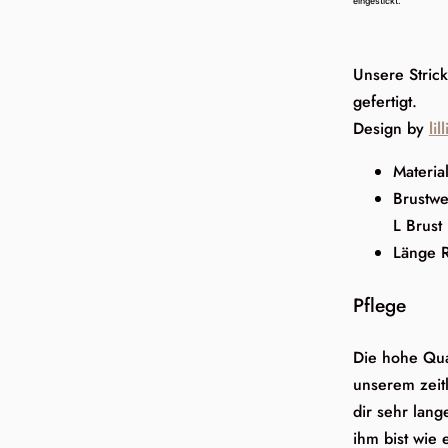
eingestickt.
Unsere Strick
gefertigt.
Design by
li
Materia
Brustwe
L Brus
Länge 
Pflege
Die hohe Qua
unserem zeitl
dir sehr lan
ihm bist wie e