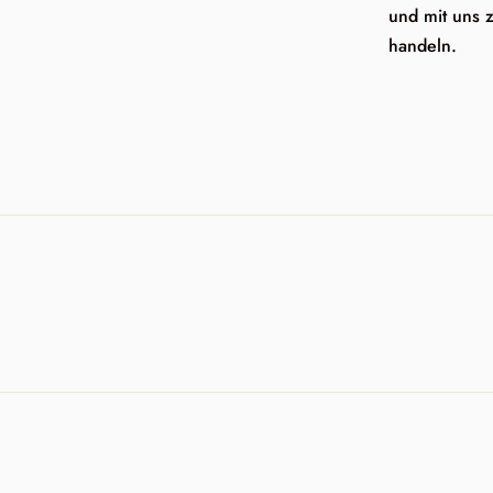
und mit uns 
handeln.
Produkt
in
den
Warenkorb
legen