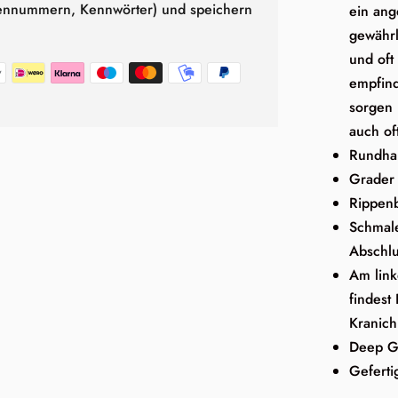
tennummern, Kennwörter) und speichern
ein an
gewährl
und oft
empfind
sorgen 
auch of
Rundhal
Grader 
Rippen
Schmal
Abschlu
Am lin
findest
Kranich
Deep G
Geferti