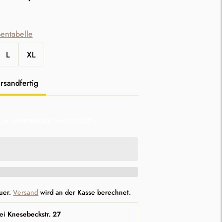
entabelle
L
XL
nd
rsandfertig
UM WARENKORB HINZUFÜGEN
euer.
Versand
wird an der Kasse berechnet.
ei
Knesebeckstr. 27