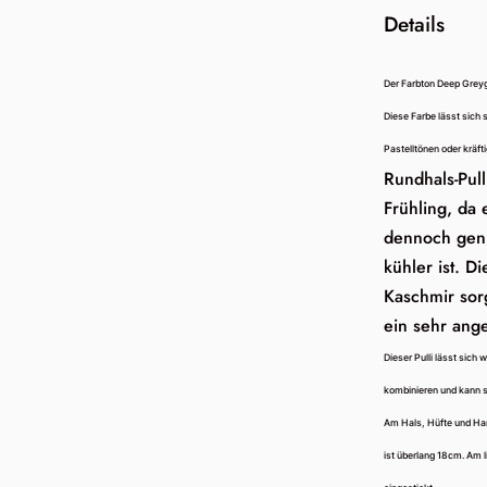
Details
Der Farbton Deep Greyg
Diese Farbe lässt sich 
Pastelltönen oder kräf
Rundhals-Pull
Frühling, da 
dennoch gen
kühler ist. 
Kaschmir sorg
ein sehr ang
Dieser Pulli lässt sich
kombinieren und kann s
Am Hals, Hüfte und Ha
ist überlang 18cm. Am l