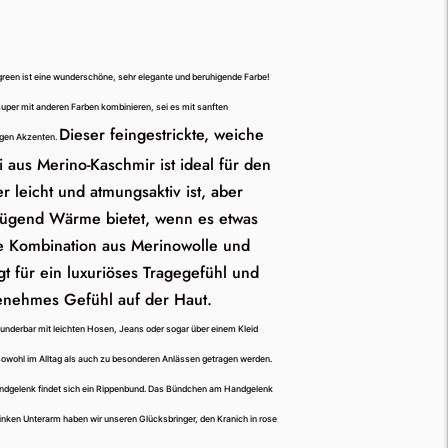
reen ist eine wunderschöne, sehr elegante und beruhigende Farbe!
super mit anderen Farben kombinieren, sei es mit sanften
Dieser feingestrickte, weiche
tigen Akzenten.
i aus Merino-Kaschmir ist ideal für den
er leicht und atmungsaktiv ist, aber
ügend Wärme bietet, wenn es etwas
Die Kombination aus Merinowolle und
t für ein luxuriöses Tragegefühl und
enehmes Gefühl auf der Haut.
 wunderbar mit leichten Hosen, Jeans oder sogar über einem Kleid
owohl im Alltag als auch zu besonderen Anlässen getragen werden.
ndgelenk findet sich ein Rippenbund. Das Bündchen am Handgelenk
inken Unterarm haben wir unseren Glücksbringer, den Kranich in rose