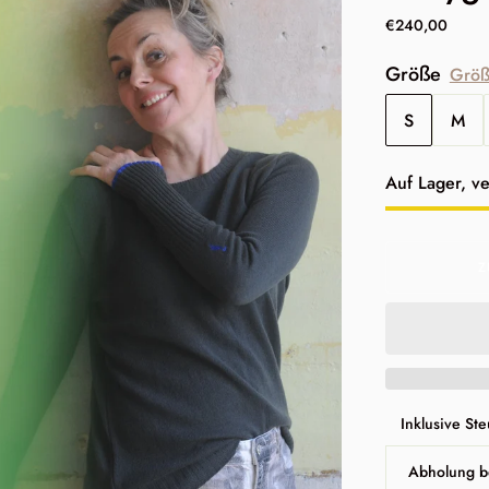
€240,00
Größe
Größ
S
M
Lagerbesta
Auf Lager, ve
Z
Inklusive St
Abholung b