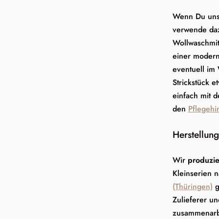
Wenn Du uns
verwende dazu
Wollwaschmit
einer moder
eventuell im
Strickstück 
einfach mit 
den
Pflegehi
Herstellung
Wir
produzie
Kleinserien 
(Thüringen)
g
Zulieferer un
zusammenarbe