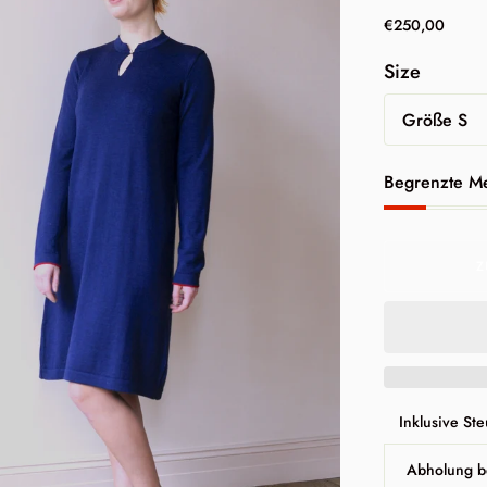
€250,00
Size
Lagerbesta
Begrenzte M
Z
Inklusive St
Abholung b