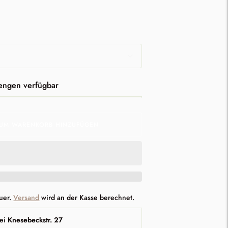
nd
engen verfügbar
UM WARENKORB HINZUFÜGEN
euer.
Versand
wird an der Kasse berechnet.
ei
Knesebeckstr. 27