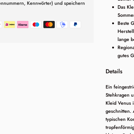
tennummern, Kennwörter) und speichern
Das Kle
Somme
Beste G
Herstel
lange b
Regional
gutes 
Details
Ein feingestr
Stehkragen u
Kleid Venus i
geschnitten.
typischen Kon
tropfenförmig