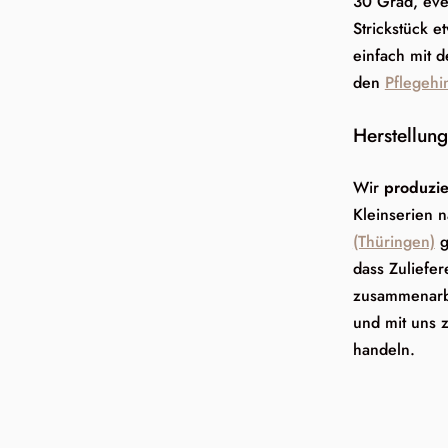
30 Grad, eve
Strickstück 
einfach mit 
den
Pflegehi
Herstellung
Wir
produzie
Kleinserien 
(Thüringen)
g
dass Zuliefer
zusammenarbe
und mit uns 
handeln.
Produkt
in