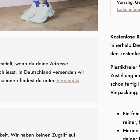
Vorrätig, G
Ladeninfor
Kostenlose R
Innerhalb Deu
den kostenlo
mittelt, wenn du deine Adresse
Plastikfreier
hliesst. In Deutschland versenden wir
Zustellung in
mationen findest du unter
Versand &
schon fertig i
Verpackung.
Ein fei
reiner,
Merino k
elt. Wir haben keinen Zugriff auf
deiner 