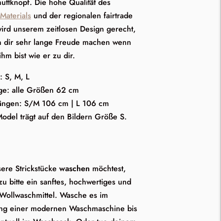
uttknopf. Die hohe Qualität des
Materials
und der regionalen fairtrade
wird unserem zeitlosen Design gerecht,
nn dir sehr lange Freude machen wenn
ihm bist wie er zu dir.
 S, M, L
ge: alle Größen 62 cm
ängen: S/M 106 cm | L 106 cm
odel trägt auf den Bildern Größe S.
re Strickstücke
waschen
möchtest,
u bitte ein sanftes, hochwertiges und
 Wollwaschmittel. Wasche es im
ng einer modernen Waschmaschine bis