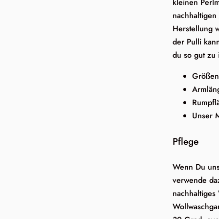
kleinen Perlm
nachhaltigen
Herstellung 
der Pulli ka
du so gut zu 
Größen:
Armlän
Rumpfl
Unser M
Pflege
Wenn Du unse
verwende daz
nachhaltiges
Wollwaschga