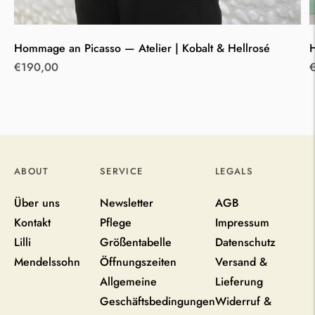
Hommage an Picasso — Atelier | Kobalt & Hellrosé
H
regulärer
r
€190,00
Preis
P
ABOUT
SERVICE
LEGALS
Über uns
Newsletter
AGB
Kontakt
Pflege
Impressum
Lilli
Größentabelle
Datenschutz
Mendelssohn
Öffnungszeiten
Versand &
Allgemeine
Lieferung
Geschäftsbedingungen
Widerruf &