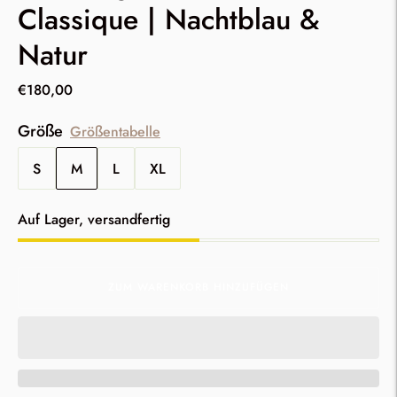
Classique | Nachtblau &
Natur
€180,00
Größe
Größentabelle
S
M
L
XL
Lagerbestand
Auf Lager, versandfertig
ZUM WARENKORB HINZUFÜGEN