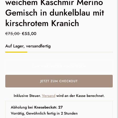
weichem Kaschmir Merino
Gemisch in dunkelblau mit
kirschrotem Kranich
regulärer
€75,00
€55,00
Preis
Lagerbestand
Auf Lager, versandfertig
ZUM WARENKORB HINZUFÜGEN
JETZT ZUM CHECKOUT
Inklusive Steuer.
Versand
wird an der Kasse berechnet.
Abholung bei
Knesebeckstr. 27
Vorrätig, Gewöhnlich fertig in 2 Stunden