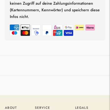
keinen Zugriff auf deine Zahlungsinformationen
(Kartennummern, Kennwörter) und speichern diese
Infos nicht.
Produkt
in
den
Warenkorb
legen
ABOUT
SERVICE
LEGALS