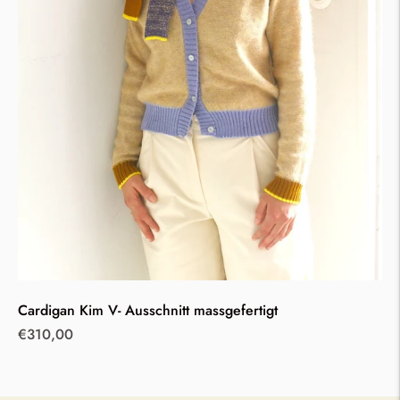
Cardigan Kim V- Ausschnitt massgefertigt
Regular
€310,00
price