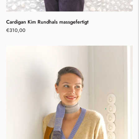
Cardigan Kim Rundhals massgefertigt
Regular
€310,00
price