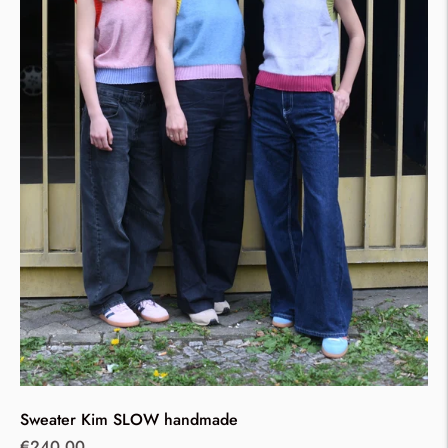
Sweater Kim SLOW handmade
Regular
€240,00